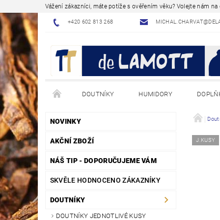
Vážení zákazníci, máte potíže s ověřením věku? Volejte nám n
+420 602 813 268
MICHAL.CHARVAT@DEL
DOUTNÍKY
HUMIDORY
DOPLŇ
NÁVODY - JAK NA TO
BLOG - ODBORNÉ ČLÁNK
Dout
NOVINKY
AKČNÍ ZBOŽÍ
J.KUSY
NÁŠ TIP - DOPORUČUJEME VÁM
SKVĚLE HODNOCENO ZÁKAZNÍKY
DOUTNÍKY
DOUTNÍKY JEDNOTLIVÉ KUSY