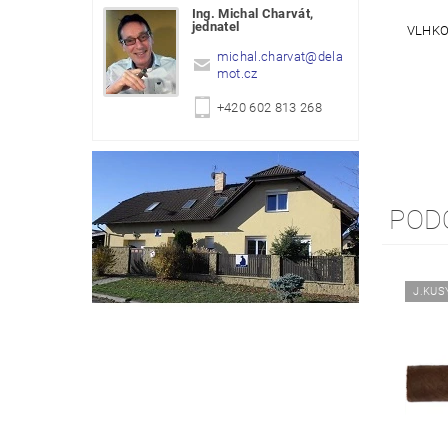
Ing. Michal Charvát,
jednatel
VLHKO
michal.charvat
@
dela
mot.cz
+420 602 813 268
POD
J.KUS