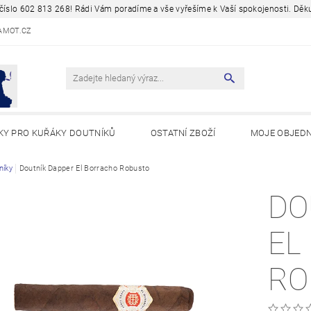
a číslo 602 813 268! Rádi Vám poradíme a vše vyřešíme k Vaší spokojenosti. D
AMOT.CZ
KY PRO KUŘÁKY DOUTNÍKŮ
OSTATNÍ ZBOŽÍ
MOJE OBJED
Y A ZAJÍMAVOSTI
níky
Doutník Dapper El Borracho Robusto
DO
EL
RO