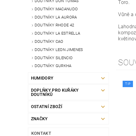
DOUTNÍKY DON TOMAS
Toro.
DOUTNÍKY MACANUDO
Vůně a c
DOUTNÍKY LA AURORA
DOUTNÍKY RHODE 42
Lahodná
kompozi
DOUTNÍKY LA ESTRELLA
květino
DOUTNÍKY CAO
DOUTNÍKY LEON JIMENES
DOUTNÍKY SILENCIO
SOU
DOUTNÍKY GURKHA
HUMIDORY
TIP
DOPLŇKY PRO KUŘÁKY
DOUTNÍKŮ
OSTATNÍ ZBOŽÍ
ZNAČKY
KONTAKT