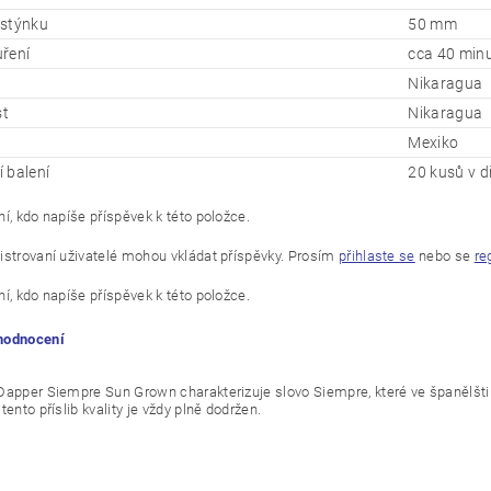
stýnku
50 mm
ření
cca 40 min
Nikaragua
st
Nikaragua
Mexiko
 balení
20 kusů v d
í, kdo napíše příspěvek k této položce.
istrovaní uživatelé mohou vkládat příspěvky. Prosím
přihlaste se
nebo se
re
í, kdo napíše příspěvek k této položce.
 hodnocení
Dapper Siempre Sun Grown charakterizuje slovo Siempre, které ve španělštin
tento příslib kvality je vždy plně dodržen.