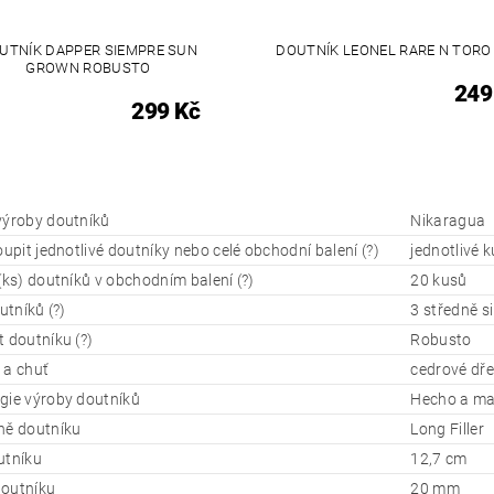
UTNÍK DAPPER SIEMPRE SUN
DOUTNÍK LEONEL RARE N TOR
GROWN ROBUSTO
249
299 Kč
výroby doutníků
Nikaragua
oupit jednotlivé doutníky nebo celé obchodní balení (?)
jednotlivé 
(ks) doutníků v obchodním balení (?)
20 kusů
outníků (?)
3 středně s
 doutníku (?)
Robusto
 a chuť
cedrové dře
gie výroby doutníků
Hecho a m
ně doutníku
Long Filler
utníku
12,7 cm
outníku
20 mm