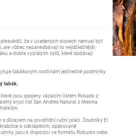
 přesvědčí, že v uvedených slovech nemusí být
 ale vůbec nezanedbávají to nejdůležitější:
ku a dobře vyzrálých listů, které dodávají
skytuje tabákovým rostlinám jedinečné podmínky.
ý tabák.
, které jsou spojeny vázacím listem Rosado z
stný krycí list San Andrés Natural z Mexika
pohárkům.
s důrazem na prvotřídní ruční práci. Doutníky El
) krabičce s odklápěcím, opakovaně
utníky jsou k dispozici ve formátu Robusto nebo