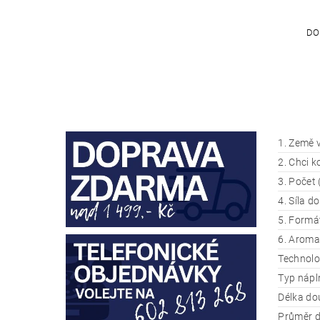
DO
1. Země 
2. Chci k
3. Počet 
4. Síla d
5. Formát
6. Aroma
Technolo
Typ nápl
Délka do
Průměr d