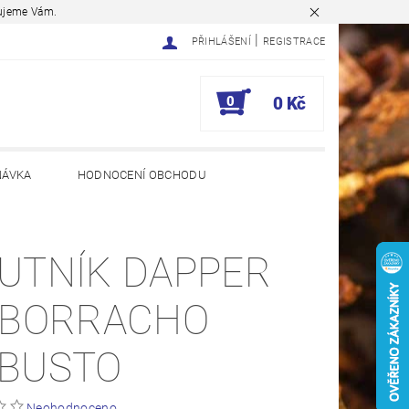
ěkujeme Vám.
|
PŘIHLÁŠENÍ
REGISTRACE
0
0 Kč
NÁVKA
HODNOCENÍ OBCHODU
UTNÍK DAPPER
 BORRACHO
BUSTO
Neohodnoceno