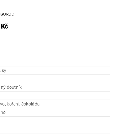
O GORDO
 Kč
kusy
ilný doutník
vo, koření, čokoláda
ano