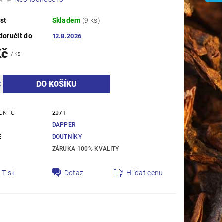
st
Skladem
(9 ks)
oručit do
12.8.2026
Kč
/ ks
UKTU
2071
DAPPER
E
DOUTNÍKY
ZÁRUKA 100% KVALITY
Tisk
Dotaz
Hlídat cenu