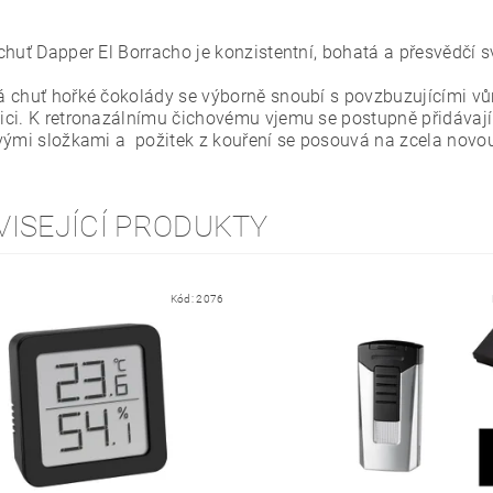
huť Dapper El Borracho je konzistentní, bohatá a přesvědčí svo
 chuť hořké čokolády se výborně snoubí s povzbuzujícími vů
ci. K retronazálnímu čichovému vjemu se postupně přidávají 
vými složkami a požitek z kouření se posouvá na zcela novou
VISEJÍCÍ PRODUKTY
Kód:
2076