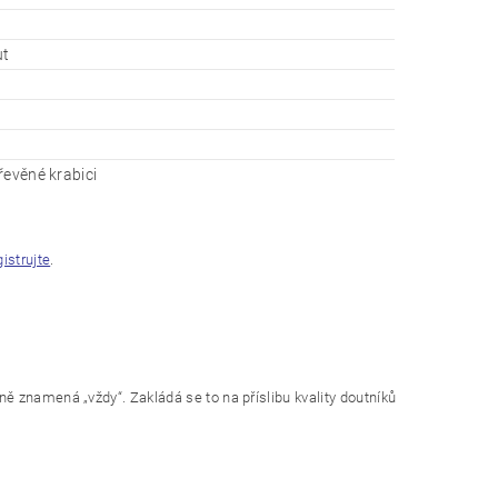
ut
řevěné krabici
gistrujte
.
ě znamená „vždy“. Zakládá se to na příslibu kvality doutníků