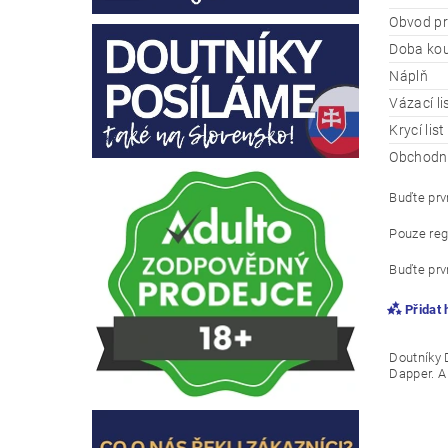
Obvod pr
Doba kou
Náplň
Vázací li
Krycí list
Obchodní
Buďte prvn
Pouze reg
Buďte prvn
Přidat
Doutníky 
Dapper. A 