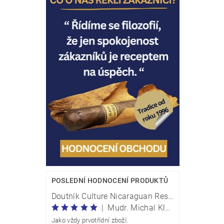
Vlože
POSLEDNÍ HODNOCENÍ PRODUKTŮ
Doutník Culture Nicaraguan Reserve Perla Traveller - box 20 kusů
|
Mudr. Michal Klečka
Jako vždy prvotřídní zboží.