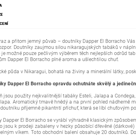
A
ZE
CENÍ
ýraz a přitom jemný půvab – doutníky Dapper El Borracho Vás
ozpor. Doutníky zaujmou silou nikaragujských tabáků v náplni,
o je možné pouze pečlivým výběrem těch nejlepších odrůd tabá
ům Dapper El Borracho plné aroma a ušlechtilou chuť.
cké půda v Nikaragui, bohatá na živiny a minerální látky, po
íky Dapper El Borracho opravdu ochutnáte skvělý a jedinečn
ň jsou použity nejkvalitnější tabáky Esteli, Jalapa a Condega
alapa. Aromatický tmavě hnědý a na první pohled nádherně ma
doutníku příjemně pikantntí příchuť, která se líbí chuťovým 
y Dapper El Borracho se vyrábí výhradně klasickým způsobem 
o jsou k prodeji zabaleny v hezky působící dřevěné (dárkové
telným víkem. Toto obchodní balení obsahuje 20 doutníků. Do