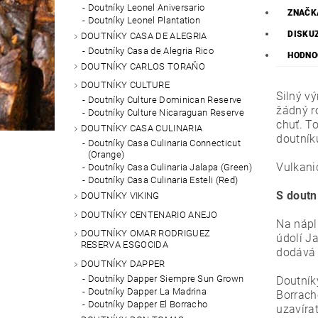
Doutníky Leonel Aniversario
ZNAČK
Doutníky Leonel Plantation
DISKU
DOUTNÍKY CASA DE ALEGRIA
Doutníky Casa de Alegria Rico
HODNO
DOUTNÍKY CARLOS TORAŇO
DOUTNÍKY CULTURE
Silný v
Doutníky Culture Dominican Reserve
žádný r
Doutníky Culture Nicaraguan Reserve
chuť. T
DOUTNÍKY CASA CULINARIA
doutník
Doutníky Casa Culinaria Connecticut
(Orange)
Vulkani
Doutníky Casa Culinaria Jalapa (Green)
Doutníky Casa Culinaria Esteli (Red)
S doutn
DOUTNÍKY VIKING
DOUTNÍKY CENTENARIO ANEJO
Na nápl
DOUTNÍKY OMAR RODRIGUEZ
údolí J
RESERVA ESGOCIDA
dodává 
DOUTNÍKY DAPPER
Doutníky Dapper Siempre Sun Grown
Doutník
Doutníky Dapper La Madrina
Borrach
Doutníky Dapper El Borracho
uzavíra