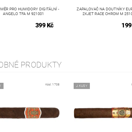
MĚR PRO HUMIDORY DIGITÁLNÍ -
ZAPALOVAČ NA DOUTNÍKY EU
ANGELO TFA M 921001
2XJET RACE CHROM M 251
399 Kč
199
OBNÉ PRODUKTY
Kód:
1708
Y
J.KUSY