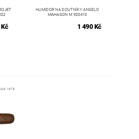
ROJET
HUMIDOR NA DOUTNÍKY ANGELO
022
MAHAGON M 920410
 Kč
1 490 Kč
Kód:
1678