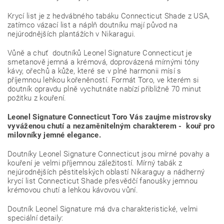
Krycí list je z hedvábného tabáku Connecticut Shade z USA,
zatímco vázací list a náplň doutníku mají původ na
nejúrodnějších plantážích v Nikaragui.
Vůně a chuť doutníků Leonel Signature Connecticut je
smetanově jemná a krémová, doprovázená mírnými tóny
kávy, ořechů a kůže, které se v plné harmonii mísí s
příjemnou lehkou kořeněností. Formát Toro, ve kterém si
doutník opravdu plně vychutnáte nabízí přibližně 70 minut
požitku z kouření.
Leonel Signature Connecticut Toro Vás zaujme mistrovsky
vyváženou chutí a nezaměnitelným charakterem - kouř pro
milovníky jemné elegance.
Doutníky Leonel Signature Connecticut jsou mírné povahy a
kouření je velmi příjemnou záležitostí. Mírný tabák z
nejúrodnějších pěstitelských oblastí Nikaraguy a nádherný
krycí list Connecticut Shade přesvědčí fanoušky jemnou
krémovou chutí a lehkou kávovou vůní.
Doutník Leonel Signature má dva charakteristické, velmi
speciální detaily: