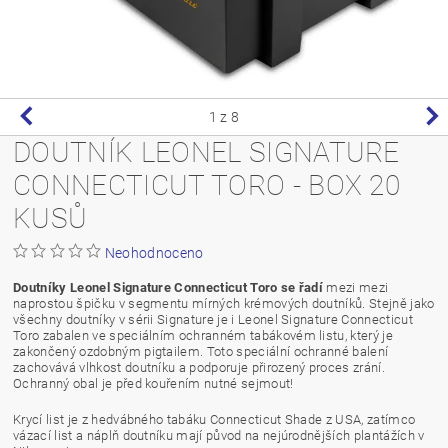
1
z 8
DOUTNÍK LEONEL SIGNATURE
CONNECTICUT TORO - BOX 20
KUSŮ
Neohodnoceno
Doutníky Leonel Signature Connecticut Toro se řadí
mezi mezi
naprostou špičku v segmentu mírných krémových doutníků. Stejně jako
všechny doutníky v sérii Signature je i Leonel Signature Connecticut
Toro zabalen ve speciálním ochranném tabákovém listu, který je
zakončený ozdobným pigtailem. Toto speciální ochranné balení
zachovává vlhkost doutníku a podporuje přirozený proces zrání.
Ochranný obal je před kouřením nutné sejmout!
Krycí list je z hedvábného tabáku Connecticut Shade z USA, zatímco
vázací list a náplň doutníku mají původ na nejúrodnějších plantážích v