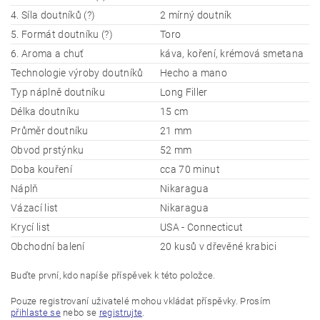
4. Síla doutníků (?)
2 mírný doutník
5. Formát doutníku (?)
Toro
6. Aroma a chuť
káva, koření, krémová smetana
Technologie výroby doutníků
Hecho a mano
Typ náplně doutníku
Long Filler
Délka doutníku
15 cm
Průměr doutníku
21 mm
Obvod prstýnku
52 mm
Doba kouření
cca 70 minut
Náplň
Nikaragua
Vázací list
Nikaragua
Krycí list
USA - Connecticut
Obchodní balení
20 kusů v dřevěné krabici
Buďte první, kdo napíše příspěvek k této položce.
Pouze registrovaní uživatelé mohou vkládat příspěvky. Prosím
přihlaste se
nebo se
registrujte
.