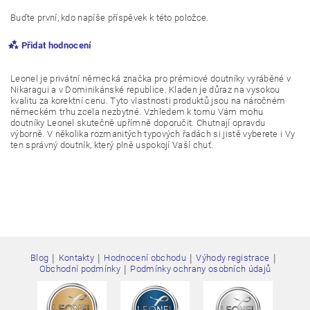
Buďte první, kdo napíše příspěvek k této položce.
Přidat hodnocení
Leonel je privátní německá značka pro prémiové doutníky vyráběné v
Nikaragui a v Dominikánské republice. Kladen je důraz na vysokou
kvalitu za korektní cenu. Tyto vlastnosti produktů jsou na náročném
německém trhu zcela nezbytné. Vzhledem k tomu Vám mohu
doutníky Leonel skutečně upřímně doporučit. Chutnají opravdu
výborně. V několika rozmanitých typových řadách si jistě vyberete i Vy
ten správný doutník, který plně uspokojí Vaší chuť.
|
|
|
|
Blog
Kontakty
Hodnocení obchodu
Výhody registrace
Vložením hodnocení souhlasíte s
podmínkami ochrany
|
Obchodní podmínky
Podmínky ochrany osobních údajů
osobních údajů