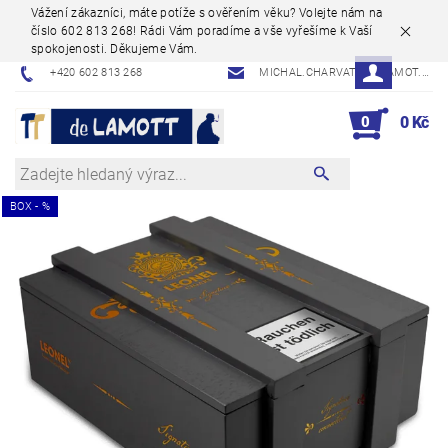
Vážení zákazníci, máte potíže s ověřením věku? Volejte nám na
číslo 602 813 268! Rádi Vám poradíme a vše vyřešíme k Vaší
spokojenosti. Děkujeme Vám.
+420 602 813 268
MICHAL.CHARVAT@DELAMOT.CZ
0
0 Kč
BOX - %