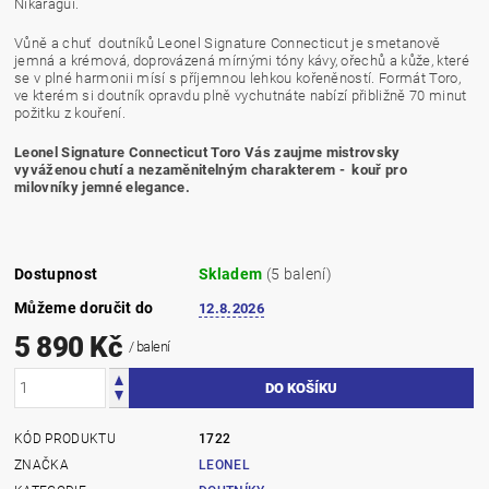
Nikaragui.
Vůně a chuť doutníků Leonel Signature Connecticut je smetanově
jemná a krémová, doprovázená mírnými tóny kávy, ořechů a kůže, které
se v plné harmonii mísí s příjemnou lehkou kořeněností. Formát Toro,
ve kterém si doutník opravdu plně vychutnáte nabízí přibližně 70 minut
požitku z kouření.
Leonel Signature Connecticut Toro Vás zaujme mistrovsky
vyváženou chutí a nezaměnitelným charakterem - kouř pro
milovníky jemné elegance.
Dostupnost
Skladem
(5 balení)
Můžeme doručit do
12.8.2026
5 890 Kč
/ balení
KÓD PRODUKTU
1722
ZNAČKA
LEONEL