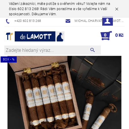
Vážení zákazníci, máte potíže s ověřením věku? Volejte nám na
číslo 602 813 268! Rádi Vám poradíme a vše vyřešíme k Vaší
spokojenosti. Děkujeme Vám.
+420 602 813 268
MICHAL.CHARVAT@DELAMOT.CZ
0
0 Kč
BOX - %