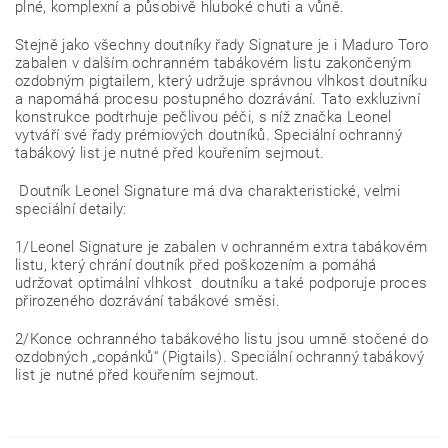
plné, komplexní a působivě hluboké chuti a vůně.
Stejně jako všechny doutníky řady Signature je i Maduro Toro
zabalen v dalším ochranném tabákovém listu zakončeným
ozdobným pigtailem, který udržuje správnou vlhkost doutníku
a napomáhá procesu postupného dozrávání.
Tato exkluzivní
konstrukce podtrhuje pečlivou péči, s níž značka Leonel
vytváří své řady prémiových doutníků. Speciální ochranný
tabákový list je nutné před kouřením sejmout.
Doutník Leonel Signature má dva charakteristické, velmi
speciální detaily:
1/Leonel Signature je zabalen v ochranném extra tabákovém
listu, který chrání doutník před poškozením a pomáhá
udržovat optimální vlhkost doutníku a také podporuje proces
přirozeného dozrávání tabákové směsi.
2/Konce ochranného tabákového listu jsou umně stočené do
ozdobných „copánků“ (Pigtails). Speciální ochranný tabákový
list je nutné před kouřením sejmout.