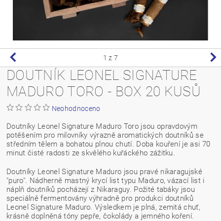
1
z 7
DOUTNÍK LEONEL SIGNATURE
MADURO TORO - BOX 20 KUSŮ
Neohodnoceno
Doutníky Leonel Signature Maduro Toro jsou opravdovým
potěšením
pro milovníky výrazně aromatických doutníků se
středním tělem a bohatou plnou chutí. Doba kouření je asi 70
minut čisté radosti ze skvělého kuřáckého zážitku.
Doutníky Leonel Signature Maduro jsou pravé nikaragujské
"puro". Nádherně mastný krycí list typu Maduro, vázací list i
náplň doutníků pocházejí z Nikaraguy. Požité tabáky jsou
speciálně fermentovány výhradně pro produkci doutníků
Leonel Signature Maduro. Výsledkem je plná, zemitá chuť,
krásně doplněná tóny pepře, čokolády a jemného koření.