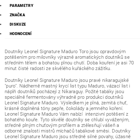
PARAMETRY
ZNAČKA
DISKUZE
HODNOCENÍ
Doutníky Leonel Signature Maduro Toro jsou opravdovým
potěšením
pro milovníky výrazně aromatických doutníků se
středním tělem a bohatou plnou chutí. Doba kouření je asi 70
minut čisté radosti ze skvělého kuřáckého zážitku.
Doutníky Leonel Signature Maduro jsou pravé nikaragujské
"puro". Nádherně mastný krycí list typu Maduro, vázací list i
náplň doutníků pocházejí z Nikaraguy. Požité tabáky jsou
speciálně fermentovány výhradně pro produkci doutníků
Leonel Signature Maduro. Výsledkem je plná, zemitá chuť,
krásně doplněná tóny pepře, čokolády a jemného koření.
Leonel Signature Maduro Vám nabízí intenzivní potěšení z
bohatého kouře. Tyto skvělé doutníky se chlubí vyváženým,
středně plným chuťovým profilem a ztělesňují vášeň a
odborné znalosti mistrů míchačů tabákové směsi. Doutníky
Leonel Signature Maduro jsou středně silné povahy, úžasně