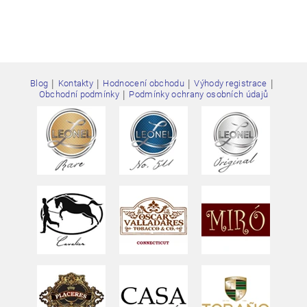
|
|
|
|
Blog
Kontakty
Hodnocení obchodu
Výhody registrace
Vložením hodnocení souhlasíte s
podmínkami ochrany
|
Obchodní podmínky
Podmínky ochrany osobních údajů
osobních údajů