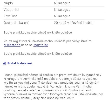
Náplň
Nikaragua
Vázací list
Nikaragua
Krycí list
Nikaragua
Obchodní balení
20 kusů v dřevěné krabici
Buďte první, kdo napíše příspěvek k této položce.
Pouze registrovaní uživatelé mohou vkládat příspěvky. Prosím
přihlaste se
nebo se
registrujte
.
Buďte první, kdo napíše příspěvek k této položce.
Přidat hodnocení
Leonel je privátní německá značka pro prémiové doutníky vyráběné v
Nikaragui a v Dominikánské republice. Kladen je důraz na vysokou
kvalitu za korektní cenu. Tyto vlastnosti produktů jsou na náročném
německém trhu zcela nezbytné. Vzhledem k tomu Vám mohu
doutníky Leonel skutečně upřímně doporučit. Chutnají opravdu
výborně. V několika rozmanitých typových řadách si jistě vyberete i Vy
ten správný doutník, který plně uspokojí Vaší chuť.