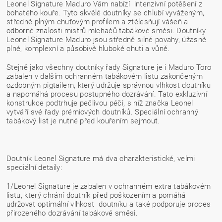
Leonel Signature Maduro Vám nabízí intenzivní potěšení z
bohatého kouře. Tyto skvělé doutníky se chlubí vyváženým,
středně plným chuťovým profilem a ztělesňují vášeň a
odborné znalosti mistrů míchačů tabákové směsi. Doutníky
Leonel Signature Maduro jsou středně silné povahy, úžasně
plné, komplexní a působivě hluboké chuti a vůně.
Stejně jako všechny doutníky řady Signature je i Maduro Toro
zabalen v dalším ochranném tabákovém listu zakončeným
ozdobným pigtailem, který udržuje správnou vlhkost doutníku
a napomáhá procesu postupného dozrávání.
Tato exkluzivní
konstrukce podtrhuje pečlivou péči, s níž značka Leonel
vytváří své řady prémiových doutníků. Speciální ochranný
tabákový list je nutné před kouřením sejmout.
Doutník Leonel Signature má dva charakteristické, velmi
speciální detaily:
1/Leonel Signature je zabalen v ochranném extra tabákovém
listu, který chrání doutník před poškozením a pomáhá
udržovat optimální vlhkost doutníku a také podporuje proces
přirozeného dozrávání tabákové směsi.