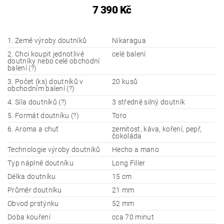
7 390 Kč
1. Země výroby doutníků
Nikaragua
2. Chci koupit jednotlivé
celé balení
doutníky nebo celé obchodní
balení (?)
3. Počet (ks) doutníků v
20 kusů
obchodním balení (?)
4. Síla doutníků (?)
3 středně silný doutník
5. Formát doutníku (?)
Toro
6. Aroma a chuť
zemitost, káva, koření, pepř,
čokoláda
Technologie výroby doutníků
Hecho a mano
Typ náplně doutníku
Long Filler
Délka doutníku
15 cm
Průměr doutníku
21 mm
Obvod prstýnku
52 mm
Doba kouření
cca 70 minut