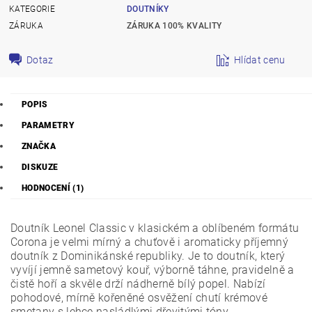
KATEGORIE
DOUTNÍKY
ZÁRUKA
ZÁRUKA 100% KVALITY
Dotaz
Hlídat cenu
POPIS
PARAMETRY
ZNAČKA
DISKUZE
HODNOCENÍ (1)
Doutník Leonel Classic v klasickém a oblíbeném formátu
Corona je velmi mírný a chuťově i aromaticky příjemný
doutník z Dominikánské republiky. Je to doutník, který
vyvíjí jemně sametový kouř, výborně táhne, pravidelně a
čistě hoří a skvěle drží nádherně bílý popel. Nabízí
pohodové, mírně kořeněné osvěžení chutí krémové
smetany s lehce nasládlými dřevitými tóny.