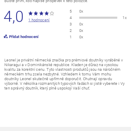
Buďte první, kdo napíše příspěvek k této položce.
4,0
5
0x
4
1x
1 hodnocení
3
0x
2
0x
Přidat hodnocení
1
0x
Leonel je privátní německá značka pro prémiové doutníky vyráběné v
Nikaragui a v Dominikánské republice. Kladen je důraz na vysokou
kvalitu za korektní cenu. Tyto vlastnosti produktů jsou na náročném
německém trhu zcela nezbytné. Vzhledem k tomu Vám mohu
doutníky Leonel skutečně upřímně doporučit. Chutnají opravdu
výborně. V několika rozmanitých typových řadách si jistě vyberete i Vy
ten správný doutník, který plně uspokojí Vaší chuť.
Vložením hodnocení souhlasíte s
podmínkami ochrany