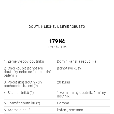
DOUTNÍK LEONEL L SERIE ROBUSTO
179 Kč
179 Kč / 1 ks
1. Země výroby doutníků
Dominikánská republika
2. Chci koupit jednotlivé
jednotlivé kusy
doutníky nebo celé obchodní
balení (?)
3. Počet (ks) doutníků v
20 kusů
obchodním balení (?)
4. Síla doutníků (?)
1 velmi mírný doutník, 2 mírný
doutník
5. Formát doutníku (?)
Corona
6. Aroma a chuť
koření, smetana