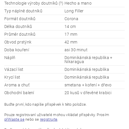
Technologie výroby doutníků (?)
Hecho a mano
Typ náplně doutníků
Long Filler
Formát doutníků
Corona
Délka doutníků
14 cm
Průměr doutníků
17 mm
Obvod prstýnk
42 mm
Doba kouření
asi 30 minut
Náplň
Dominikánská republika +
Nikaragua
Vázací list
Dominikánská republika
Krycí list
Dominikánská republika
Aroma a chuť
smetana + koření + dřevo
Obchodní balení
20 kusů v dřevěné krabici
Buďte první, kdo napíše příspěvek k této položce.
Pouze registrovaní uživatelé mohou vkládat příspěvky. Prosím
přihlaste se
nebo se
registrujte
.