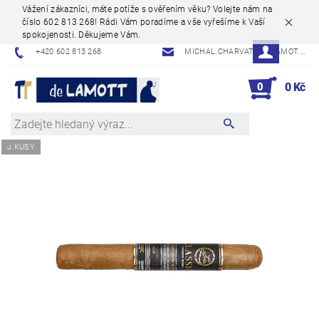
Vážení zákazníci, máte potíže s ověřením věku? Volejte nám na
číslo 602 813 268! Rádi Vám poradíme a vše vyřešíme k Vaší
spokojenosti. Děkujeme Vám.
+420 602 813 268
MICHAL.CHARVAT@DELAMOT.CZ
0
0 Kč
J.KUSY