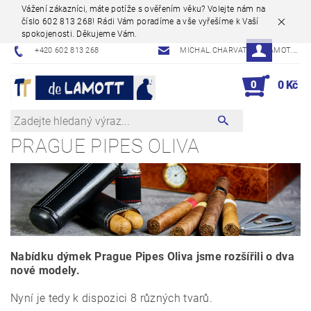
Vážení zákazníci, máte potíže s ověřením věku? Volejte nám na
číslo 602 813 268! Rádi Vám poradíme a vše vyřešíme k Vaší
spokojenosti. Děkujeme Vám.
+420 602 813 268
MICHAL.CHARVAT@DELAMOT.CZ
0
0 Kč
PRAGUE PIPES OLIVA
Nabídku dýmek Prague Pipes Oliva jsme rozšířili o dva
nové modely.
Nyní je tedy k dispozici 8 různých tvarů.