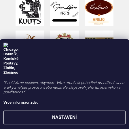
"Používáme cookies, abychom Vám umožnili pohodlné prohlížení webu
a díky analýze provozu webu neustále zlepšovali jeho funkce, výkon a
použitelnost.
"
Více informací
zde
.
2026 © deLAMOTT, e-shop - doutniky24.cz, doutníky se zárukou 100% kvality, rychle a
NASTAVENÍ
spolehlivě, všechna práva vyhrazena