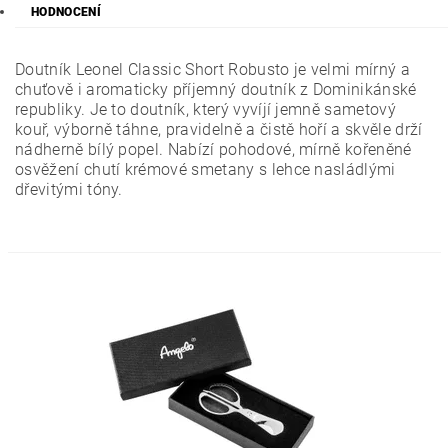
HODNOCENÍ
Doutník Leonel Classic Short Robusto je velmi mírný a
chuťově i aromaticky příjemný doutník z Dominikánské
republiky. Je to doutník, který vyvíjí jemně sametový
kouř, výborně táhne, pravidelně a čistě hoří a skvěle drží
nádherně bílý popel. Nabízí pohodové, mírně kořeněné
osvěžení chutí krémové smetany s lehce nasládlými
dřevitými tóny.