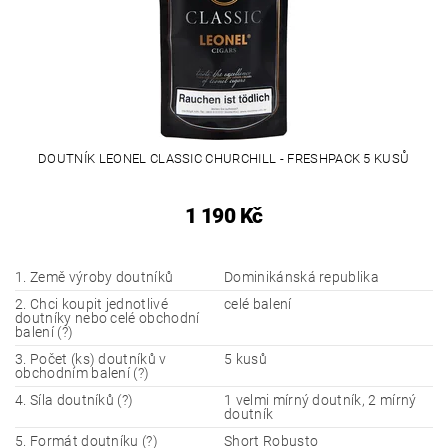
DOUTNÍK LEONEL CLASSIC CHURCHILL - FRESHPACK 5 KUSŮ
1 190 Kč
1. Země výroby doutníků
Dominikánská republika
2. Chci koupit jednotlivé
celé balení
doutníky nebo celé obchodní
balení (?)
3. Počet (ks) doutníků v
5 kusů
obchodním balení (?)
4. Síla doutníků (?)
1 velmi mírný doutník, 2 mírný
doutník
5. Formát doutníku (?)
Short Robusto