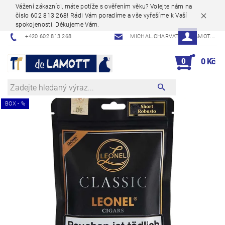
Vážení zákazníci, máte potíže s ověřením věku? Volejte nám na
číslo 602 813 268! Rádi Vám poradíme a vše vyřešíme k Vaší
spokojenosti. Děkujeme Vám.
+420 602 813 268
MICHAL.CHARVAT@DELAMOT.CZ
0
0 Kč
BOX - %