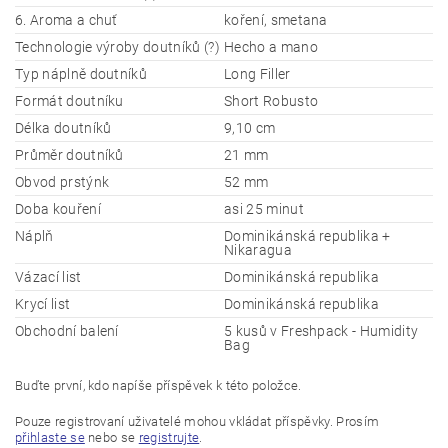
6. Aroma a chuť
koření, smetana
Technologie výroby doutníků (?)
Hecho a mano
Typ náplně doutníků
Long Filler
Formát doutníku
Short Robusto
Délka doutníků
9,10 cm
Průměr doutníků
21 mm
Obvod prstýnk
52 mm
Doba kouření
asi 25 minut
Náplň
Dominikánská republika +
Nikaragua
Vázací list
Dominikánská republika
Krycí list
Dominikánská republika
Obchodní balení
5 kusů v Freshpack - Humidity
Bag
Buďte první, kdo napíše příspěvek k této položce.
Pouze registrovaní uživatelé mohou vkládat příspěvky. Prosím
přihlaste se
nebo se
registrujte
.