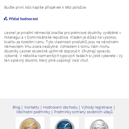
Buďte první, kdo napíše příspěvek k této položce.
Přidat hodnocení
Leonel je privátní německá značka pro prémiové doutníky vyráběné v
Nikaragui a v Dominikánské republice. Kladen je důraz na vysokou
kvalitu za korektní cenu. Tyto vlastnosti produktů jsou na náročném
německém trhu zcela nezbytné. Vzhledem k tomu Vám mohu
doutníky Leonel skutečně upřímně doporučit. Chutnají opravdu
výborně. V několika rozmanitých typových řadách si jistě vyberete i Vy
ten správný doutník, který plně uspokojí Vaší chuť.
|
|
|
|
Blog
Kontakty
Hodnocení obchodu
Výhody registrace
Vložením hodnocení souhlasíte s
podmínkami ochrany
|
Obchodní podmínky
Podmínky ochrany osobních údajů
osobních údajů