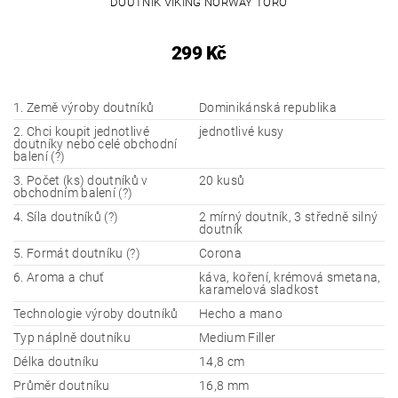
DOUTNÍK VIKING NORWAY TORO
299 Kč
1. Země výroby doutníků
Dominikánská republika
2. Chci koupit jednotlivé
jednotlivé kusy
doutníky nebo celé obchodní
balení (?)
3. Počet (ks) doutníků v
20 kusů
obchodním balení (?)
4. Síla doutníků (?)
2 mírný doutník, 3 středně silný
doutník
5. Formát doutníku (?)
Corona
6. Aroma a chuť
káva, koření, krémová smetana,
karamelová sladkost
Technologie výroby doutníků
Hecho a mano
Typ náplně doutníku
Medium Filler
Délka doutníku
14,8 cm
Průměr doutníku
16,8 mm