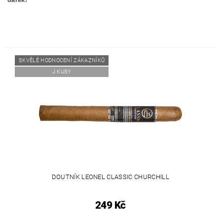
SKVĚLÉ HODNOCENÍ ZÁKAZNÍKŮ
J.KUSY
DOUTNÍK LEONEL CLASSIC CHURCHILL
249 Kč