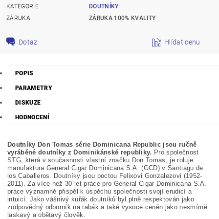
KATEGORIE
DOUTNÍKY
ZÁRUKA
ZÁRUKA 100% KVALITY
Dotaz
Hlídat cenu
POPIS
PARAMETRY
DISKUZE
HODNOCENÍ
Doutníky Don Tomas série Dominicana Republic jsou ručně
vyráběné doutníky z Dominikánské republiky.
Pro společnost
STG, která v současnosti vlastní značku Don Tomas, je roluje
manufaktura General Cigar Dominicana S.A. (GCD) v Santiagu de
los Caballeros. Doutníky jsou poctou Felixovi Gonzalezovi (1952-
2011). Za více než 30 let práce pro General Cigar Dominicana S.A.
práce významně přispěl k úspěchu společnosti svojí erudicí a
intuicí. Jako vášnivý kuřák doutníků byl plně respektován jako
zodpovědný odborník na tabák a také vysoce ceněn jako nesmírně
laskavý a obětavý člověk.