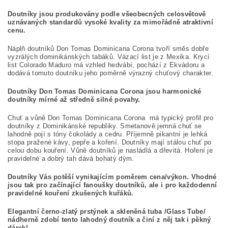
Doutníky jsou produkovány podle všeobecných celosvětově
uznávaných standardů vysoké kvality za mimořádně atraktivní
cenu.
Náplň doutníků Don Tomas Dominicana Corona tvoří směs dobře
vyzrálých dominikánských tabáků. Vázací list je z Mexika. Krycí
list Colorado Maduro má vzhled hedvábí, pochází z Ekvádoru a
dodává tomuto doutníku jeho poměrně výrazný chuťový charakter.
Doutníky Don Tomas Dominicana Corona jsou harmonické
doutníky mírné až středně silné povahy.
Chuť a vůně Don Tomas Dominicana Corona má typický profil pro
doutníky z Dominikánské republiky. Smetanově jemná chuť se
lahodně pojí s tóny čokolády a cedru. Příjemně pikantní je lehká
stopa pražené kávy, pepře a koření. Doutníky mají stálou chuť po
celou dobu kouření. Vůně doutníků je nasládlá a dřevitá. Hoření je
pravidelné a dobrý tah dává bohatý dým.
Doutníky Vás potěší vynikajícím poměrem cena/výkon. Vhodné
jsou tak pro začínající fanoušky doutníků, ale i pro každodenní
pravidelné kouření zkušených kuřáků.
Elegantní černo-zlatý prstýnek a skleněná tuba /Glass Tube/
nádherně zdobí tento lahodný doutník a činí z něj tak i pěkný
dárek!