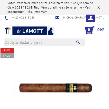
Vážení zákazníci, máte potíže s ověřením věku? Volejte nám na
číslo 602 813 268! Rádi Vám poradíme a vše vyřešíme k Vaší
spokojenosti. Děkujeme Vám.
+420 602 813 268
MICHAL.CHARVAT@DELAMOT.CZ
0
0 Kč
AKCE
J.KUSY