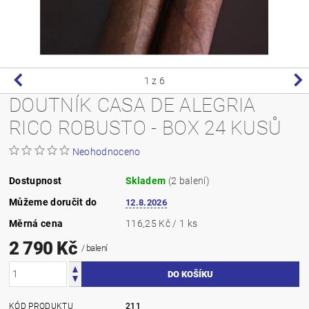
1
z 6
DOUTNÍK CASA DE ALEGRIA
RICO ROBUSTO - BOX 24 KUSŮ
Neohodnoceno
Dostupnost
Skladem
(2 balení)
Můžeme doručit do
12.8.2026
Měrná cena
116,25 Kč / 1 ks
2 790 Kč
/ balení
KÓD PRODUKTU
211