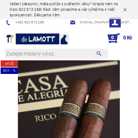
Vážení zákazníci, máte potíže s ověřením věku? Volejte nám na
číslo 602 813 268! Rádi Vám poradíme a vše vyřešíme k Vaší
spokojenosti. Děkujeme Vám.
+420 602 813 268
MICHAL.CHARVAT@DELAMOT.CZ
0
0 Kč
AKCE
BOX - %