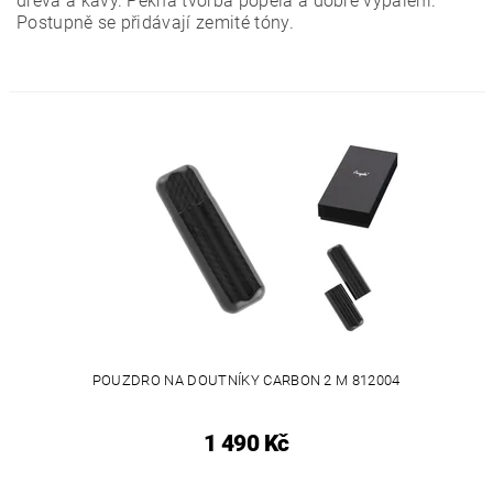
dřeva a kávy. Pěkná tvorba popela a dobré vypálení.
Postupně se přidávají zemité tóny.
POUZDRO NA DOUTNÍKY CARBON 2 M 812004
1 490 Kč