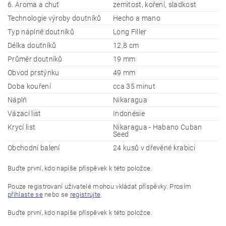
6. Aroma a chuť
zemitost, koření, sladkost
Technologie výroby doutníků
Hecho a mano
Typ náplně doutníků
Long Filler
Délka doutníků
12,8 cm
Průměr doutníků
19 mm
Obvod prstýnku
49 mm
Doba kouření
cca 35 minut
Náplň
Nikaragua
Vázací list
Indonésie
Krycí list
Nikaragua - Habano Cuban
Seed
Obchodní balení
24 kusů v dřevěné krabici
Buďte první, kdo napíše příspěvek k této položce.
Pouze registrovaní uživatelé mohou vkládat příspěvky. Prosím
přihlaste se
nebo se
registrujte
.
Buďte první, kdo napíše příspěvek k této položce.