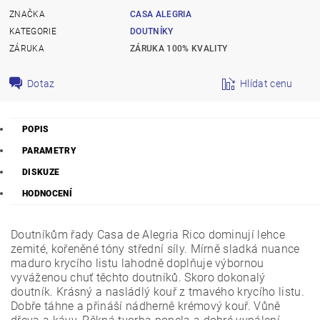
ZNAČKA
CASA ALEGRIA
KATEGORIE
DOUTNÍKY
ZÁRUKA
ZÁRUKA 100% KVALITY
Dotaz
Hlídat cenu
POPIS
PARAMETRY
DISKUZE
HODNOCENÍ
Doutníkům řady Casa de Alegria Rico dominují lehce
zemité, kořeněné tóny střední síly. Mírně sladká nuance
maduro krycího listu lahodně doplňuje výbornou
vyváženou chuť těchto doutníků. Skoro dokonalý
doutník. Krásný a nasládlý kouř z tmavého krycího listu.
Dobře táhne a přináší nádherně krémový kouř. Vůně