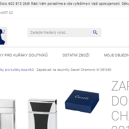
a číslo 602 813 268! Rádi Vám poradíme a vše vyřešíme k Vaší spokojenosti. D
AMOT.CZ
KY PRO KUŘÁKY DOUTNÍKŮ
OSTATNÍ ZBOŽÍ
MOJE OBJED
Y A ZAJÍMAVOSTI
ňky pro kuřáky doutníků
Zapalovač na doutníky Caseti Chamonix M 281060
ZA
DO
CH