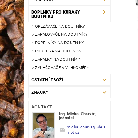
DOPLŇKY PRO KUŘÁKY
DOUTNÍKŮ
OŘEZÁVAČE NA DOUTNÍKY
ZAPALOVAČE NA DOUTNÍKY
POPELNÍKY NA DOUTNÍKY
POUZDRA NA DOUTNÍKY
ZÁPALKY NA DOUTNÍKY
ZVLHČOVAČE A VLHKOMĚRY
OSTATNÍ ZBOŽÍ
ZNAČKY
KONTAKT
Ing. Michal Charvát,
jednatel
michal.charvat
@
dela
mot.cz