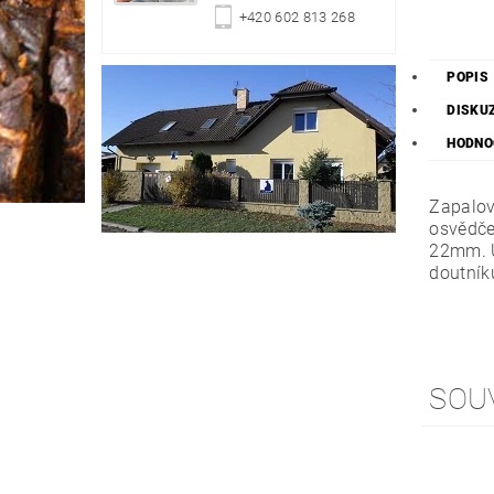
+420 602 813 268
POPIS
DISKU
HODNO
Zapalov
osvědče
22mm. U
doutník
SOU