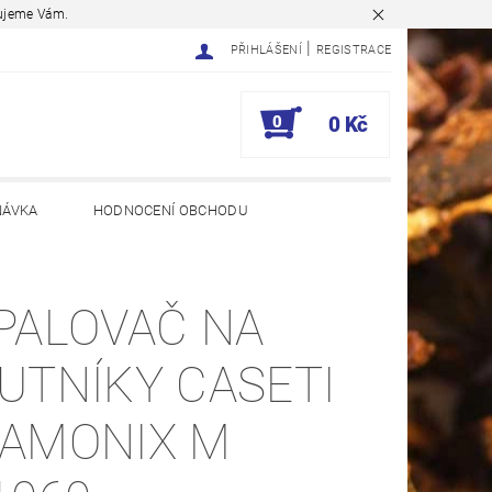
ěkujeme Vám.
|
PŘIHLÁŠENÍ
REGISTRACE
0
0 Kč
NÁVKA
HODNOCENÍ OBCHODU
PALOVAČ NA
UTNÍKY CASETI
AMONIX M