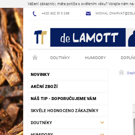
Vážení zákazníci, máte potíže s ověřením věku? Volejte nám n
+420 602 813 268
MICHAL.CHARVAT@DEL
DOUTNÍKY
HUMIDORY
DOPLŇ
NÁVODY - JAK NA TO
BLOG - ODBORNÉ ČLÁNK
Dopl
NOVINKY
AKČNÍ ZBOŽÍ
NÁŠ TIP - DOPORUČUJEME VÁM
SKVĚLE HODNOCENO ZÁKAZNÍKY
DOUTNÍKY
HUMIDORY