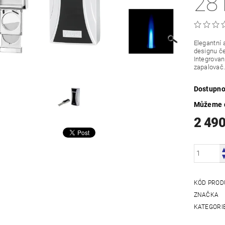
28
Elegantní 
designu če
Integrovan
zapalovač
Dostupno
Můžeme d
2 49
KÓD PROD
ZNAČKA
KATEGORI