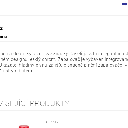
ZE
CENÍ
ač na doutníky prémiové značky Caseti je velmi elegantní a
ném designu lesklý chrom. Zapalovač je vybaven integrovanou
kazatel hladiny plynu zajišťuje snadné plnění zapalovače. Vy
ů ostrým břitem.
VISEJÍCÍ PRODUKTY
Kód:
615