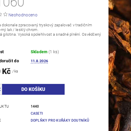
1060
Neohodnoceno
a dokonale zpracovaný tryskový zapalovač v tradičním
rný lak / lesklý chrom.
á gilotina.
Vysoká spolehlivost a snadné plnění. Osvědčený
.
st
Skladem
(1 ks)
oručit do
11.8.2026
0 Kč
/ ks
UKTU
1440
CASETI
E
DOPLŇKY PRO KUŘÁKY DOUTNÍKŮ