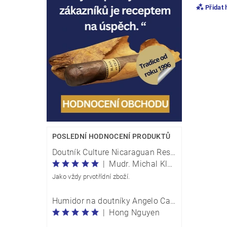
Přidat
POSLEDNÍ HODNOCENÍ PRODUKTŮ
Vlože
Doutník Culture Nicaraguan Reserve Perla Traveller - box 20 kusů
|
Mudr. Michal Klečka
Jako vždy prvotřídní zboží.
Humidor na doutníky Angelo Carbon Optik M 920054
|
Hong Nguyen