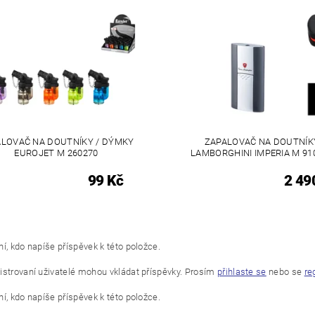
LOVAČ NA DOUTNÍKY / DÝMKY
ZAPALOVAČ NA DOUTNÍK
EUROJET M 260270
LAMBORGHINI IMPERIA M 91
99 Kč
2 49
í, kdo napíše příspěvek k této položce.
istrovaní uživatelé mohou vkládat příspěvky. Prosím
přihlaste se
nebo se
re
í, kdo napíše příspěvek k této položce.