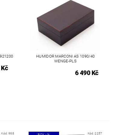
 921200
HUMIDOR MARCONI AS 1090/40
WENGE-PLS
 Kč
6 490 Kč
Kód:
968
Kód:
2257
BOX - %