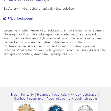
Buďte první, kdo napíše příspěvek k této položce.
Přidat hodnocení
Leonel je privátní německá značka pro prémiové doutníky vyráběné v
Nikaragui a v Dominikánské republice. Kladen je důraz na vysokou
kvalitu za korektní cenu. Tyto vlastnosti produktů jsou na náročném
německém trhu zcela nezbytné. Vzhledem k tomu Vám mohu
doutníky Leonel skutečně upřímně doporučit. Chutnají opravdu
výborně. V několika rozmanitých typových řadách si jistě vyberete i Vy
ten správný doutník, který plně uspokojí Vaší chuť.
|
|
|
|
Blog
Kontakty
Hodnocení obchodu
Výhody registrace
Vložením hodnocení souhlasíte s
podmínkami ochrany
|
Obchodní podmínky
Podmínky ochrany osobních údajů
osobních údajů