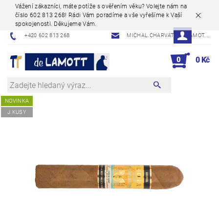
Vážení zákazníci, máte potíže s ověřením věku? Volejte nám na
číslo 602 813 268! Rádi Vám poradíme a vše vyřešíme k Vaší
spokojenosti. Děkujeme Vám.
+420 602 813 268
MICHAL.CHARVAT@DELAMOT.CZ
0
0 Kč
NOVINKA
J.KUSY