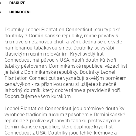
DISKUZE
HODNOCENÍ
Doutníky Leonel Plantation Connecticut jsou typické
doutníky z Dominikánské republiky, mírné povahy s
krémově smetanovou chutí a vůní. Jedná se o skvěle
namíchanou tabákovou směs. Doutníky se vyrábí
klasickým ručním rolováním. Krycí světlý list
Connecticut má původ v USA, náplň doutníků tvoří
tabáky pěstované v Dominikánské republice, vázací list
je také z Dominikánské republiky. Doutníky Leonel
Plantation Connecticut se vyznačují skvělým poměrem
cena/výkon - za příznivou cenu si užijete skutečně
lahodný doutník, který dobře táhne a pravidelně hoří.
Doporučujeme všem kuřákům.
Leonel Plantation Connecticut jsou prémiové doutníky
vyrobené tradičním ručním způsobem v Dominikánské
republice z pečlivě vybraných tabáku pěstovaných v
Domimikánské republice, které doplňuje krycí list
Connecticut z USA. Doutníky jsou lehké, krémové a