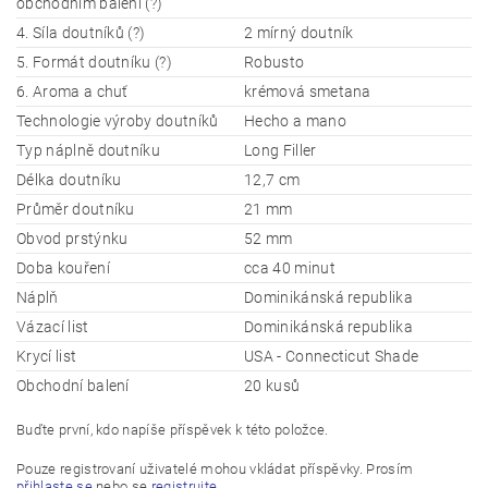
obchodním balení (?)
4. Síla doutníků (?)
2 mírný doutník
5. Formát doutníku (?)
Robusto
6. Aroma a chuť
krémová smetana
Technologie výroby doutníků
Hecho a mano
Typ náplně doutníku
Long Filler
Délka doutníku
12,7 cm
Průměr doutníku
21 mm
Obvod prstýnku
52 mm
Doba kouření
cca 40 minut
Náplň
Dominikánská republika
Vázací list
Dominikánská republika
Krycí list
USA - Connecticut Shade
Obchodní balení
20 kusů
Buďte první, kdo napíše příspěvek k této položce.
Pouze registrovaní uživatelé mohou vkládat příspěvky. Prosím
přihlaste se
nebo se
registrujte
.