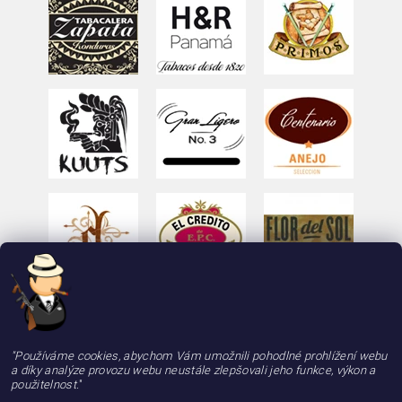
"Používáme cookies, abychom Vám umožnili pohodlné prohlížení webu
a díky analýze provozu webu neustále zlepšovali jeho funkce, výkon a
použitelnost.
"