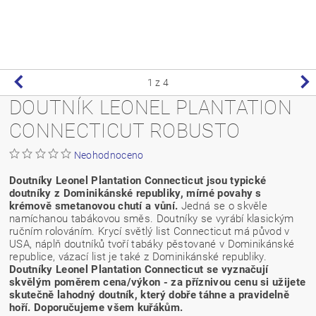
1
z 4
DOUTNÍK LEONEL PLANTATION
CONNECTICUT ROBUSTO
Neohodnoceno
Doutníky Leonel Plantation Connecticut jsou typické
doutníky z Dominikánské republiky, mírné povahy s
krémově smetanovou chutí a vůní.
Jedná se o skvěle
namíchanou tabákovou směs. Doutníky se vyrábí klasickým
ručním rolováním. Krycí světlý list Connecticut má původ v
USA, náplň doutníků tvoří tabáky pěstované v Dominikánské
republice, vázací list je také z Dominikánské republiky.
Doutníky Leonel Plantation Connecticut se vyznačují
skvělým poměrem cena/výkon - za příznivou cenu si užijete
skutečně lahodný doutník, který dobře táhne a pravidelně
hoří. Doporučujeme všem kuřákům.