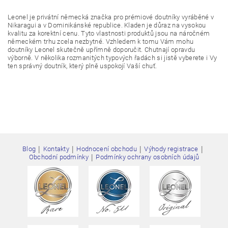
Leonel je privátní německá značka pro prémiové doutníky vyráběné v
Nikaragui a v Dominikánské republice. Kladen je důraz na vysokou
kvalitu za korektní cenu. Tyto vlastnosti produktů jsou na náročném
německém trhu zcela nezbytné. Vzhledem k tomu Vám mohu
doutníky Leonel skutečně upřímně doporučit. Chutnají opravdu
výborně. V několika rozmanitých typových řadách si jistě vyberete i Vy
ten správný doutník, který plně uspokojí Vaší chuť.
Vložením hodnocení souhlasíte s
podmínkami ochrany
osobních údajů
|
|
|
|
Blog
Kontakty
Hodnocení obchodu
Výhody registrace
|
Obchodní podmínky
Podmínky ochrany osobních údajů