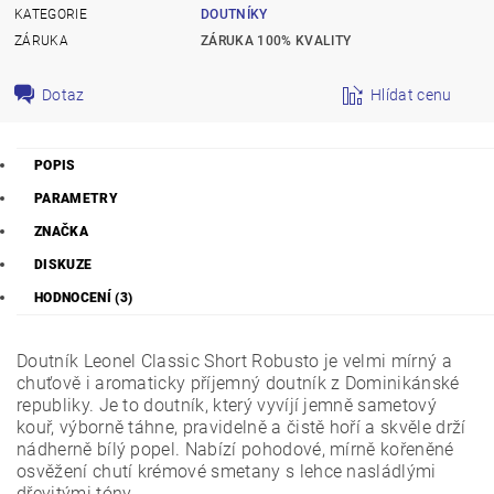
KATEGORIE
DOUTNÍKY
ZÁRUKA
ZÁRUKA 100% KVALITY
Dotaz
Hlídat cenu
POPIS
PARAMETRY
ZNAČKA
DISKUZE
HODNOCENÍ (3)
Doutník Leonel Classic Short Robusto je velmi mírný a
chuťově i aromaticky příjemný doutník z Dominikánské
republiky. Je to doutník, který vyvíjí jemně sametový
kouř, výborně táhne, pravidelně a čistě hoří a skvěle drží
nádherně bílý popel. Nabízí pohodové, mírně kořeněné
osvěžení chutí krémové smetany s lehce nasládlými
dřevitými tóny.