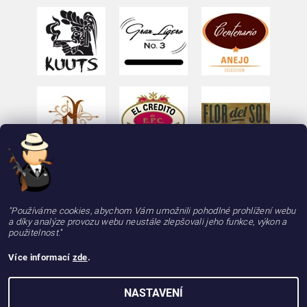
"Používáme cookies, abychom Vám umožnili pohodlné prohlížení webu
a díky analýze provozu webu neustále zlepšovali jeho funkce, výkon a
použitelnost.
"
Více informací
zde
.
2026 © deLAMOTT, e-shop - doutniky24.cz, doutníky se zárukou 100% kvality, rychle a
NASTAVENÍ
spolehlivě, všechna práva vyhrazena