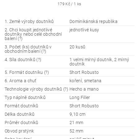
179 Kč / 1 ks
1. Země výroby doutníků
Dominikánská republika
2. Chci koupit jednotlivé
jednotlivé kusy
doutníky nebo celé obchodní
balení (?)
3. Počet (ks) doutníků v
20 kusů
obchodním balení (?)
4. Síla doutníků (?)
1 velmi mírný doutník, 2 mírný
doutník
5. Formát doutníku (?)
Short Robusto
6. Aroma a chuť
koření, smetana
Technologie výroby doutníků (?)
Hecho a mano
Typ náplně doutníků
Long Filler
Formát doutníků
Short Robusto
Délka doutníků
9,10 cm
Průměr doutníků
21 mm
Obvod prstýnk
52 mm