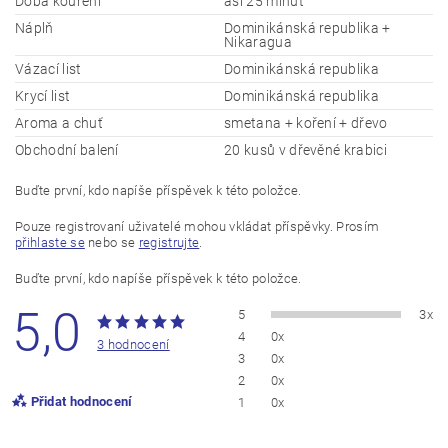
Doba kouření
asi 25 minut
Náplň
Dominikánská republika +
Nikaragua
Vázací list
Dominikánská republika
Krycí list
Dominikánská republika
Aroma a chuť
smetana + koření + dřevo
Obchodní balení
20 kusů v dřevěné krabici
Buďte první, kdo napíše příspěvek k této položce.
Pouze registrovaní uživatelé mohou vkládat příspěvky. Prosím
přihlaste se
nebo se
registrujte
.
Buďte první, kdo napíše příspěvek k této položce.
5,0
5
3x
4
0x
3 hodnocení
3
0x
2
0x
Přidat hodnocení
1
0x