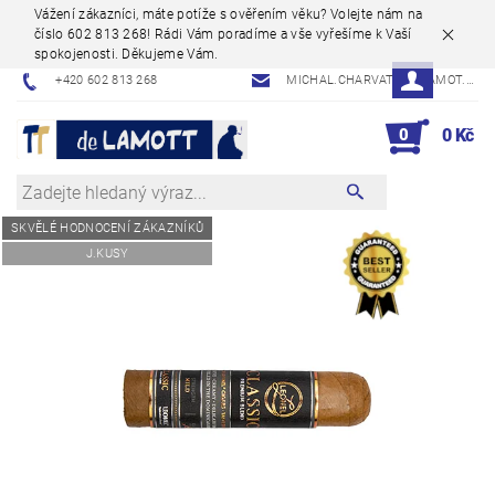
Vážení zákazníci, máte potíže s ověřením věku? Volejte nám na
číslo 602 813 268! Rádi Vám poradíme a vše vyřešíme k Vaší
spokojenosti. Děkujeme Vám.
+420 602 813 268
MICHAL.CHARVAT@DELAMOT.CZ
0
0 Kč
SKVĚLÉ HODNOCENÍ ZÁKAZNÍKŮ
J.KUSY