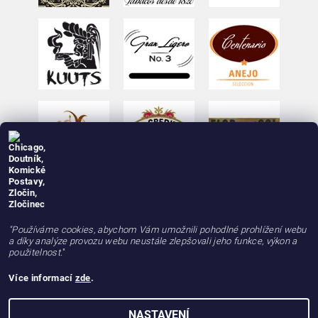
"Používáme cookies, abychom Vám umožnili pohodlné prohlížení webu
a díky analýze provozu webu neustále zlepšovali jeho funkce, výkon a
použitelnost.
"
Více informací
zde
.
2026 © deLAMOTT, e-shop - doutniky24.cz, doutníky se zárukou 100% kvality, rychle a
NASTAVENÍ