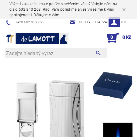
Vážení zákazníci, máte potíže s ověřením věku? Volejte nám na
číslo 602 813 268! Rádi Vám poradíme a vše vyřešíme k Vaší
spokojenosti. Děkujeme Vám.
+420 602 813 268
MICHAL.CHARVAT@DELAMOT.CZ
0
0 Kč