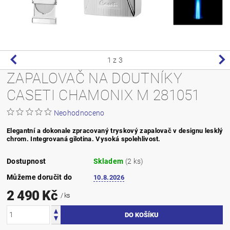
1
z 3
ZAPALOVAČ NA DOUTNÍKY
CASETI CHAMONIX M 281051
Neohodnoceno
Elegantní a dokonale zpracovaný tryskový zapalovač v designu lesklý
chrom. Integrovaná gilotina. Vysoká spolehlivost.
Dostupnost
Skladem
(2 ks)
Můžeme doručit do
10.8.2026
2 490 Kč
/ ks