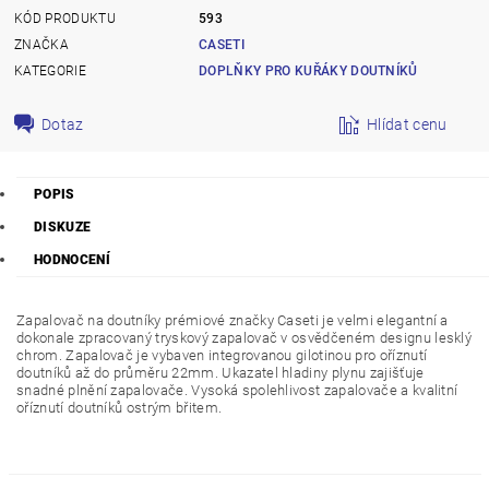
KÓD PRODUKTU
593
ZNAČKA
CASETI
KATEGORIE
DOPLŇKY PRO KUŘÁKY DOUTNÍKŮ
Dotaz
Hlídat cenu
POPIS
DISKUZE
HODNOCENÍ
Zapalovač na doutníky prémiové značky Caseti je velmi elegantní a
dokonale zpracovaný tryskový zapalovač v osvědčeném designu lesklý
chrom. Zapalovač je vybaven integrovanou gilotinou pro oříznutí
doutníků až do průměru 22mm. Ukazatel hladiny plynu zajišťuje
snadné plnění zapalovače. Vysoká spolehlivost zapalovače a kvalitní
oříznutí doutníků ostrým břitem.