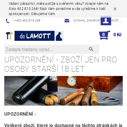
Vážení zákazníci, máte potíže s ověřením věku? Volejte nám na
číslo 602 813 268! Rádi Vám poradíme a vše vyřešíme k Vaší
spokojenosti. Děkujeme Vám.
+420 602 813 268
MICHAL.CHARVAT@DELAMOT.CZ
0
0 Kč
UPOZORNĚNÍ - ZBOŽÍ JEN PRO
OSOBY STARŠÍ 18 LET
UPOZORNĚNÍ :
Veškeré zboží, které je dostupné na těchto stránkách je