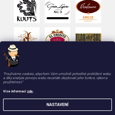
"Používáme cookies, abychom Vám umožnili pohodlné prohlížení webu
a díky analýze provozu webu neustále zlepšovali jeho funkce, výkon a
použitelnost.
"
Více informací
zde
.
2026 © deLAMOTT, e-shop - doutniky24.cz, doutníky se zárukou 100% kvality, rychle a
NASTAVENÍ
spolehlivě, všechna práva vyhrazena