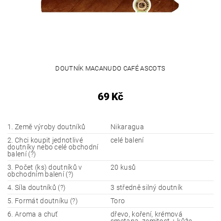
DOUTNÍK MACANUDO CAFÉ ASCOTS
69 Kč
1. Země výroby doutníků
Nikaragua
2. Chci koupit jednotlivé
celé balení
doutníky nebo celé obchodní
balení (?)
3. Počet (ks) doutníků v
20 kusů
obchodním balení (?)
4. Síla doutníků (?)
3 středně silný doutník
5. Formát doutníku (?)
Toro
6. Aroma a chuť
dřevo, koření, krémová
smetana, zemitost + kůže