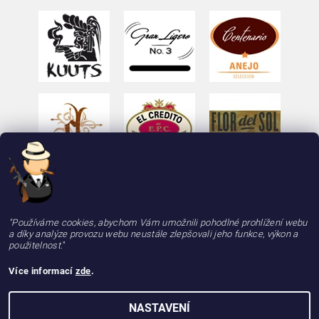
"Používáme cookies, abychom Vám umožnili pohodlné prohlížení webu
a díky analýze provozu webu neustále zlepšovali jeho funkce, výkon a
použitelnost.
"
Více informací
zde
.
2026 © deLAMOTT, e-shop - doutniky24.cz, doutníky se zárukou 100% kvality, rychle a
NASTAVENÍ
spolehlivě, všechna práva vyhrazena