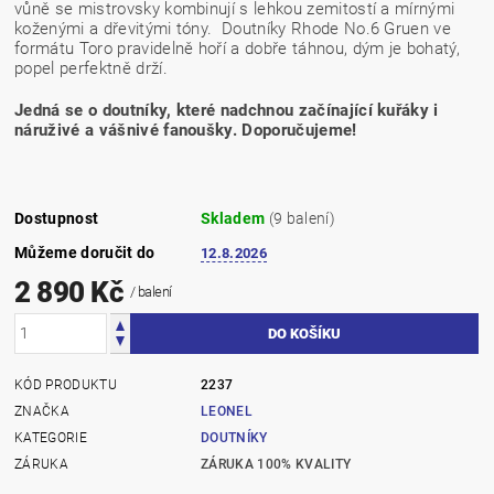
vůně se mistrovsky kombinují s lehkou zemitostí a mírnými
koženými a dřevitými tóny. Doutníky Rhode No.6 Gruen ve
formátu Toro pravidelně hoří a dobře táhnou, dým je bohatý,
popel perfektně drží.
Jedná se o doutníky, které nadchnou začínající kuřáky i
náruživé a vášnivé fanoušky. Doporučujeme!
Dostupnost
Skladem
(9 balení)
Můžeme doručit do
12.8.2026
2 890 Kč
/ balení
KÓD PRODUKTU
2237
ZNAČKA
LEONEL
KATEGORIE
DOUTNÍKY
ZÁRUKA
ZÁRUKA 100% KVALITY