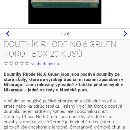
1
z 6
DOUTNÍK RHODE NO.6 GRUEN
TORO - BOX 20 KUSŮ
Neohodnoceno
Doutníky Rhode No.6 Gruen jsou jsou poctivé doutníky ze
staré školy, které se vyrábějí tradičním ručním způsobem v
Nikaragui. Jsou rolovány výhradně z tabáků pěstovaných v
Nikaragui - jedná se tedy o klasické puro.
V náplni se používá pečlivě připravená a důkladně vyzrálá
směs několika odrůd tabáku. Krásný krycí list Corojo dodává
doutníku nejen nádherný vzhled, ale i dokonalou chuť.
Doutníky Rhode No.6 Gruen jsou doutníky středně silné
povahy, v chuti a vůni příjemně jednoduché a konzistentní,
zároveň však neskonale lahodné. Smetanově krémové chuti a