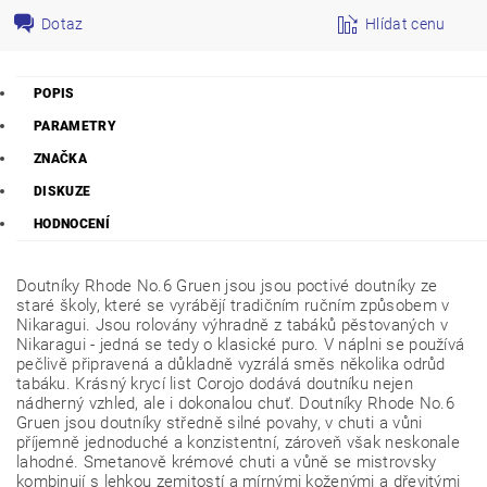
Dotaz
Hlídat cenu
POPIS
PARAMETRY
ZNAČKA
DISKUZE
HODNOCENÍ
Doutníky Rhode No.6 Gruen jsou jsou poctivé doutníky ze
staré školy, které se vyrábějí tradičním ručním způsobem v
Nikaragui. Jsou rolovány výhradně z tabáků pěstovaných v
Nikaragui - jedná se tedy o klasické puro.
V náplni se používá
pečlivě připravená a důkladně vyzrálá směs několika odrůd
tabáku. Krásný krycí list Corojo dodává doutníku nejen
nádherný vzhled, ale i dokonalou chuť. Doutníky Rhode No.6
Gruen jsou doutníky středně silné povahy, v chuti a vůni
příjemně jednoduché a konzistentní, zároveň však neskonale
lahodné. Smetanově krémové chuti a vůně se mistrovsky
kombinují s lehkou zemitostí a mírnými koženými a dřevitými