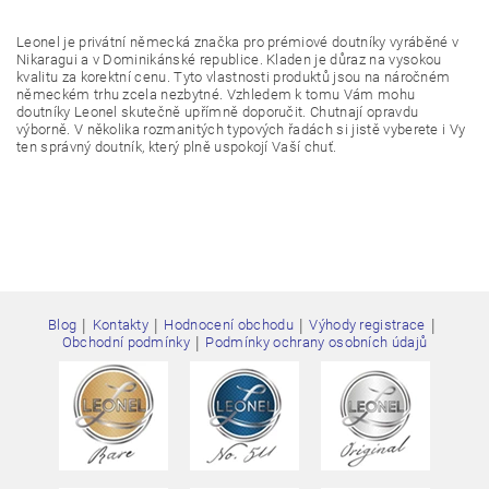
Leonel je privátní německá značka pro prémiové doutníky vyráběné v
Nikaragui a v Dominikánské republice. Kladen je důraz na vysokou
kvalitu za korektní cenu. Tyto vlastnosti produktů jsou na náročném
německém trhu zcela nezbytné. Vzhledem k tomu Vám mohu
doutníky Leonel skutečně upřímně doporučit. Chutnají opravdu
výborně. V několika rozmanitých typových řadách si jistě vyberete i Vy
ten správný doutník, který plně uspokojí Vaší chuť.
|
|
|
|
Blog
Kontakty
Hodnocení obchodu
Výhody registrace
Vložením hodnocení souhlasíte s
podmínkami ochrany
|
Obchodní podmínky
Podmínky ochrany osobních údajů
osobních údajů