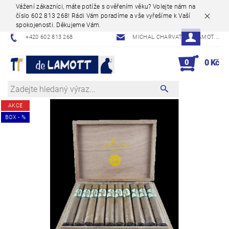
Vážení zákazníci, máte potíže s ověřením věku? Volejte nám na
číslo 602 813 268! Rádi Vám poradíme a vše vyřešíme k Vaší
spokojenosti. Děkujeme Vám.
+420 602 813 268
MICHAL.CHARVAT@DELAMOT.CZ
0
0 Kč
AKCE
BOX - %