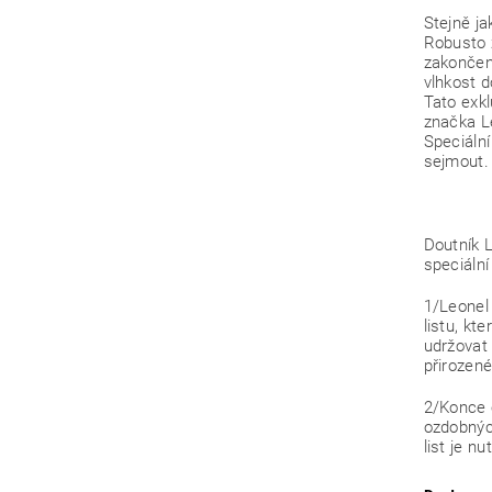
Stejně ja
Robusto 
zakončen
vlhkost 
Tato exkl
značka L
Speciální
sejmout.
Doutník L
speciální 
1/Leonel
listu, k
udržovat
přirozen
2/Konce 
ozdobných
list je n