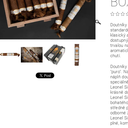
BO
Doutníky
standard
klasický 
dostupný
trvalou n
aromatic
chutí.
Doutníky
"puro". N
náplň dou
speciáln
Leonel S
krásně d
Leonel S
bohatého
středně 
odborné 
Leonel S
plné, kom