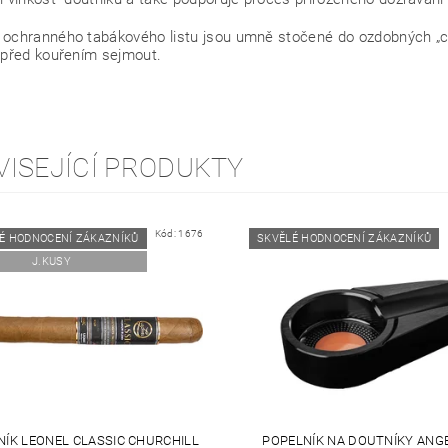
ochranného tabákového listu jsou umně stočené do ozdobných „copá
 před kouřením sejmout.
VISEJÍCÍ PRODUKTY
Kód:
1676
É HODNOCENÍ ZÁKAZNÍKŮ
SKVĚLÉ HODNOCENÍ ZÁKAZNÍKŮ
J.KUSY
ÍK LEONEL CLASSIC CHURCHILL
POPELNÍK NA DOUTNÍKY ANG