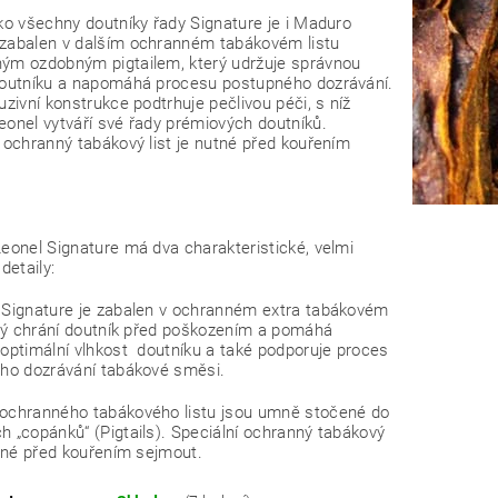
ko všechny doutníky řady Signature je i Maduro
zabalen v dalším ochranném tabákovém listu
ým ozdobným pigtailem, který udržuje správnou
doutníku a napomáhá procesu postupného dozrávání.
uzivní konstrukce podtrhuje pečlivou péči, s níž
eonel vytváří své řady prémiových doutníků.
 ochranný tabákový list je nutné před kouřením
eonel Signature má dva charakteristické, velmi
detaily:
 Signature je zabalen v ochranném extra tabákovém
terý chrání doutník před poškozením a pomáhá
 optimální vlhkost doutníku a také podporuje proces
ého dozrávání tabákové směsi.
ochranného tabákového listu jsou umně stočené do
 „copánků“ (Pigtails). Speciální ochranný tabákový
utné před kouřením sejmout.