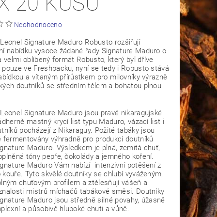
X 20 KUSŮ
Neohodnoceno
 Leonel Signature Maduro Robusto rozšiřují
ní nabídku vysoce žádané řady Signature Maduro o
a velmi oblíbený formát Robusto, který byl
d
říve
 pouze ve Freshpacku, nyní se tedy i Robusto stává
abídkou a vítaným přírůstkem pro milovníky výrazně
kých doutníků se středním tělem a bohatou plnou
 Leonel Signature Maduro jsou pravé nikaragujské
ádherně mastný krycí list typu Maduro, vázací list i
tníků pocházejí z Nikaraguy. Požité tabáky jsou
ě fermentovány výhradně pro produkci doutníků
ignature Maduro. Výsledkem je plná, zemitá chuť,
oplněná tóny pepře, čokolády a jemného koření.
ignature Maduro Vám nabízí intenzivní potěšení z
 kouře. Tyto skvělé doutníky se chlubí vyváženým,
plným chuťovým profilem a ztělesňují vášeň a
znalosti mistrů míchačů tabákové směsi. Doutníky
ignature Maduro jsou středně silné povahy, úžasně
plexní a působivě hluboké chuti a vůně.