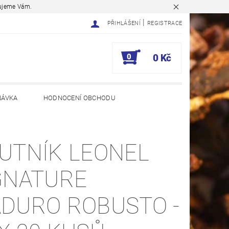
ěkujeme Vám.
|
PŘIHLÁŠENÍ
REGISTRACE
0
0 Kč
NÁVKA
HODNOCENÍ OBCHODU
UTNÍK LEONEL
GNATURE
DURO ROBUSTO -