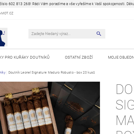
a číslo 602 813 268! Rádi Vám poradíme a vše vyřešíme k Vaší spokojenosti. D
AMOT.CZ
KY PRO KUŘÁKY DOUTNÍKŮ
OSTATNÍ ZBOŽÍ
MOJE OBJED
Y A ZAJÍMAVOSTI
níky
Doutník Leonel Signature Maduro Robusto - box 20 kusů
DO
SI
MA