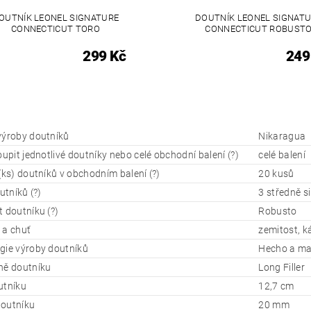
OUTNÍK LEONEL SIGNATURE
DOUTNÍK LEONEL SIGNAT
CONNECTICUT TORO
CONNECTICUT ROBUST
299 Kč
249
výroby doutníků
Nikaragua
oupit jednotlivé doutníky nebo celé obchodní balení (?)
celé balení
(ks) doutníků v obchodním balení (?)
20 kusů
outníků (?)
3 středně s
 doutníku (?)
Robusto
 a chuť
zemitost, k
gie výroby doutníků
Hecho a m
ně doutníku
Long Filler
utníku
12,7 cm
outníku
20 mm