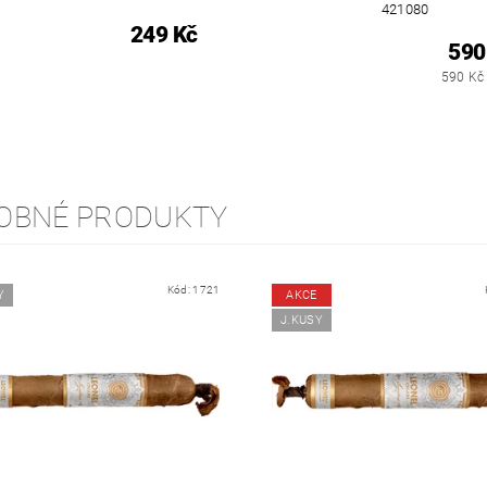
421080
249 Kč
590
590 Kč 
OBNÉ PRODUKTY
Kód:
1721
Y
AKCE
J.KUSY