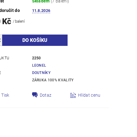
st
Skladem
(7 balení)
oručit do
11.8.2026
0 Kč
/ balení
UKTU
2250
LEONEL
E
DOUTNÍKY
ZÁRUKA 100% KVALITY
Tisk
Dotaz
Hlídat cenu