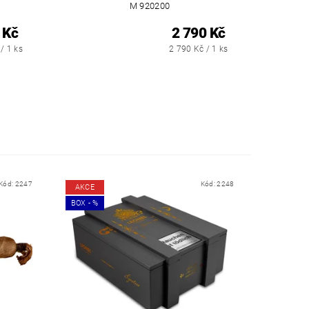
M 920200
 Kč
2 790 Kč
/ 1 ks
2 790 Kč / 1 ks
Kód:
2247
Kód:
2248
AKCE
BOX - %