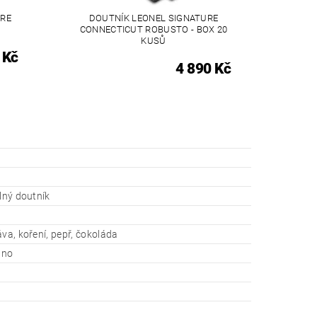
URE
DOUTNÍK LEONEL SIGNATURE
O
CONNECTICUT ROBUSTO - BOX 20
KUSŮ
 Kč
4 890 Kč
ilný doutník
áva, koření, pepř, čokoláda
ano