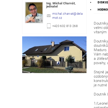
DISKU
Ing. Michal Charvát,
jednatel
HODNO
michal.charvat
@
dela
mot.cz
Doutníky
+420 602 813 268
velmi ob
vítaným 
Doutníky
doutníků
Maduro. 
Vám nabí
a ztěles
povahy, 
Stejně j
ozdobným
konstruk
je nutné
Doutník 
1/Leonel
optimáln