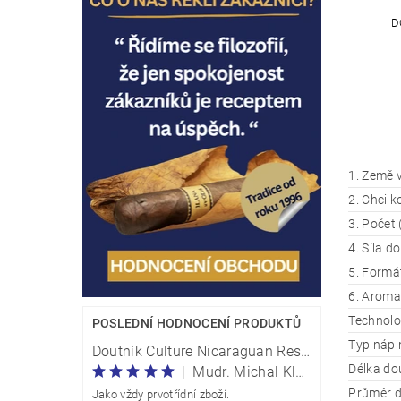
D
1. Země 
2. Chci k
3. Počet 
4. Síla d
5. Formát
6. Aroma
Technolo
POSLEDNÍ HODNOCENÍ PRODUKTŮ
Typ nápl
Doutník Culture Nicaraguan Reserve Perla Traveller - box 20 kusů
Délka do
|
Mudr. Michal Klečka
Průměr d
Jako vždy prvotřídní zboží.