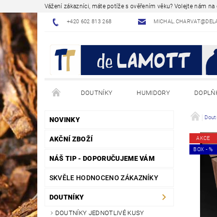
Vážení zákazníci, máte potíže s ověřením věku? Volejte nám n
+420 602 813 268
MICHAL.CHARVAT@DEL
DOUTNÍKY
HUMIDORY
DOPLŇ
NÁVODY - JAK NA TO
BLOG - ODBORNÉ ČLÁNK
Dout
NOVINKY
AKČNÍ ZBOŽÍ
AKCE
BOX - %
NÁŠ TIP - DOPORUČUJEME VÁM
SKVĚLE HODNOCENO ZÁKAZNÍKY
DOUTNÍKY
DOUTNÍKY JEDNOTLIVÉ KUSY