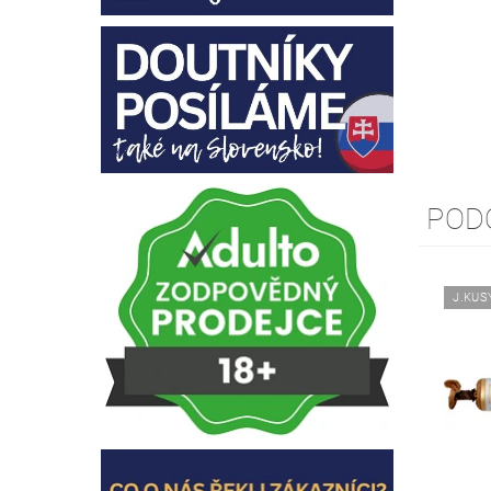
POD
J.KUS