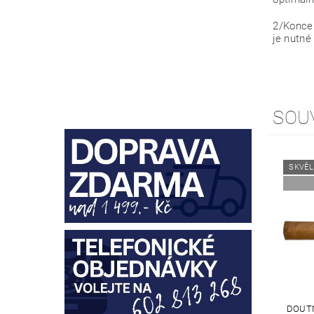
2/Konce 
je nutné
SOU
SKVĚL
DOUTN