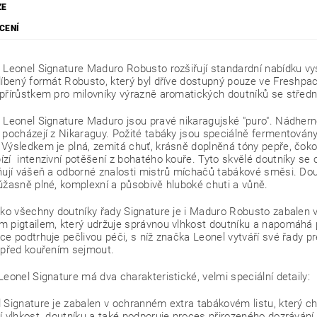
ZE
CENÍ
 Leonel Signature Maduro Robusto rozšiřují standardní nabídku v
líbený formát Robusto, který byl
d
říve dostupný pouze ve Freshpack
přírůstkem pro milovníky výrazně aromatických doutníků se středn
 Leonel Signature Maduro jsou pravé nikaragujské "puro". Nádherně 
 pocházejí z Nikaraguy. Požité tabáky jsou speciálně fermentován
Výsledkem je plná, zemitá chuť, krásně doplněná tóny pepře, čok
zí intenzivní potěšení z bohatého kouře. Tyto skvělé doutníky se
ňují vášeň a odborné znalosti mistrů míchačů tabákové směsi. Dou
úžasně plné, komplexní a působivě hluboké chuti a vůně.
ako všechny doutníky řady Signature je i Maduro Robusto zabale
 pigtailem, který udržuje správnou vlhkost doutníku a napomáhá
ce podtrhuje pečlivou péči, s níž značka Leonel vytváří své řady p
 před kouřením sejmout.
Leonel Signature má dva charakteristické, velmi speciální detaily:
 Signature je zabalen v ochranném extra tabákovém listu, který 
í vlhkost doutníku a také podporuje proces přirozeného dozrávání