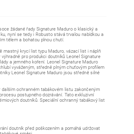
ysoce žádané řady Signature Maduro o klasický a
u, nyní se tedy i Robusto stává trvalou nabídkou a
ím tělem a bohatou plnou chutí.
mastný krycí list typu Maduro, vázací list i náplň
y výhradně pro produkci doutníků Leonel Signature
olády a jemného koření. Leonel Signature Maduro
 chlubí vyváženým, středně plným chuťovým profilem
tníky Leonel Signature Maduro jsou středně silné
n v dalším ochranném tabákovém listu zakončeným
 procesu postupného dozrávání.
Tato exkluzivní
rémiových doutníků. Speciální ochranný tabákový list
chrání doutník před poškozením a pomáhá udržovat
 tabákové směsi.