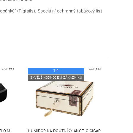
nků“ (Pigtails). Speciální ochranný tabákový list
Kód:
273
Kód:
394
TIP
SKVĚLÉ HODNOCENÍ ZÁKAZNÍKŮ
ELO M
HUMIDOR NA DOUTNÍKY ANGELO CIGAR