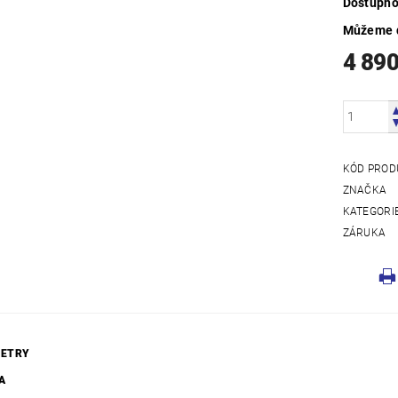
Dostupno
Můžeme d
4 89
KÓD PROD
ZNAČKA
KATEGORI
ZÁRUKA
ETRY
A