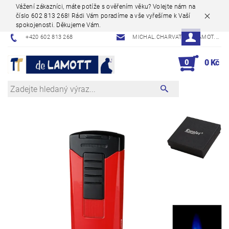
Vážení zákazníci, máte potíže s ověřením věku? Volejte nám na
číslo 602 813 268! Rádi Vám poradíme a vše vyřešíme k Vaší
spokojenosti. Děkujeme Vám.
+420 602 813 268
MICHAL.CHARVAT@DELAMOT.CZ
0
0 Kč