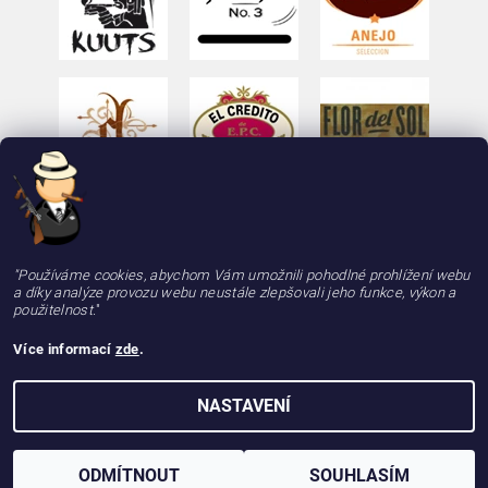
"Používáme cookies, abychom Vám umožnili pohodlné prohlížení webu
a díky analýze provozu webu neustále zlepšovali jeho funkce, výkon a
použitelnost.
"
Více informací
zde
.
2026 © deLAMOTT, e-shop - doutniky24.cz, doutníky se zárukou 100% kvality, rychle a
NASTAVENÍ
spolehlivě, všechna práva vyhrazena
Vytvořil Shoptet
ODMÍTNOUT
SOUHLASÍM